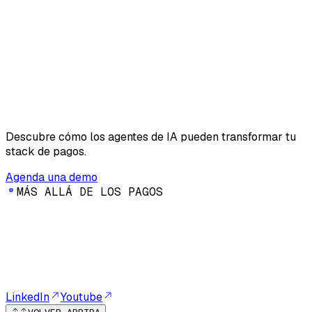
Descubre cómo los agentes de IA pueden transformar tu
stack de pagos.
Agenda una demo
M
Á
S
A
L
L
Á
D
E
L
O
S
P
A
G
O
S
LinkedIn
Youtube