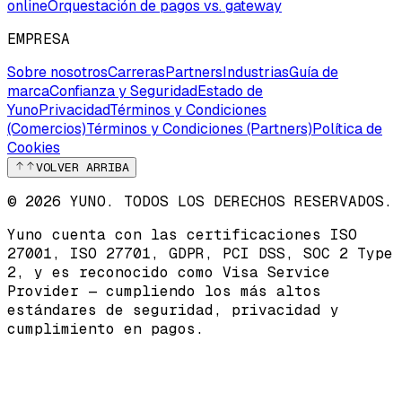
online
Orquestación de pagos vs. gateway
EMPRESA
Sobre nosotros
Carreras
Partners
Industrias
Guía de
marca
Confianza y Seguridad
Estado de
Yuno
Privacidad
Términos y Condiciones
(Comercios)
Términos y Condiciones (Partners)
Política de
Cookies
VOLVER ARRIBA
© 2026 YUNO. TODOS LOS DERECHOS RESERVADOS.
Yuno cuenta con las certificaciones
ISO
27001
,
ISO 27701
,
GDPR
,
PCI DSS
,
SOC 2 Type
2
, y es reconocido como
Visa Service
Provider
— cumpliendo los más altos
estándares de seguridad, privacidad y
cumplimiento en pagos.