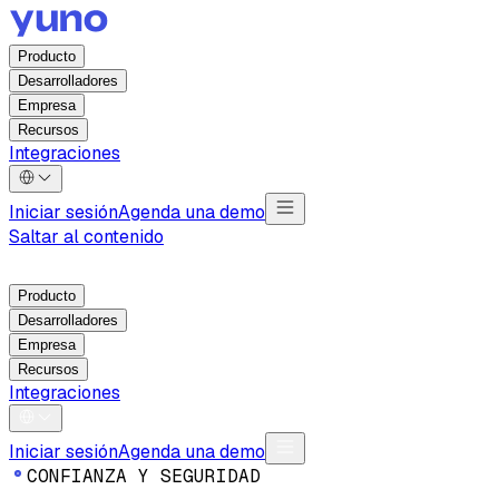
Producto
Desarrolladores
Empresa
Recursos
Integraciones
Iniciar sesión
Agenda una demo
Saltar al contenido
Producto
Desarrolladores
Empresa
Recursos
Integraciones
Iniciar sesión
Agenda una demo
C
O
N
F
I
A
N
Z
A
Y
S
E
G
U
R
I
D
A
D