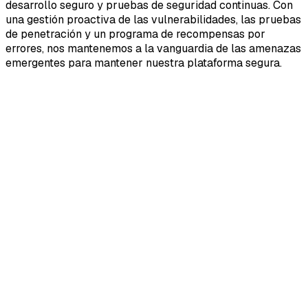
desarrollo seguro y pruebas de seguridad continuas. Con
una gestión proactiva de las vulnerabilidades, las pruebas
de penetración y un programa de recompensas por
errores, nos mantenemos a la vanguardia de las amenazas
emergentes para mantener nuestra plataforma segura.
01
Monitoreo de acceso a datos
El acceso se rige por el principio de mínimo privilegio. Los
controles basados en roles y la aplicación obligatoria de
2FA y VPN aseguran que cada empleado opere dentro de
su ámbito estricto de trabajo.
02
Ciclo de vida de desarrollo de software