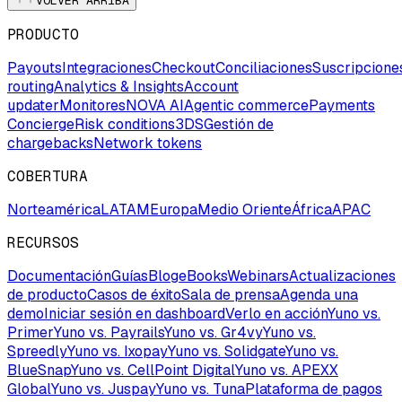
VOLVER ARRIBA
PRODUCTO
Payouts
Integraciones
Checkout
Conciliaciones
Suscripcione
routing
Analytics & Insights
Account
updater
Monitores
NOVA AI
Agentic commerce
Payments
Concierge
Risk conditions
3DS
Gestión de
chargebacks
Network tokens
COBERTURA
Norteamérica
LATAM
Europa
Medio Oriente
África
APAC
RECURSOS
Documentación
Guías
Blog
eBooks
Webinars
Actualizaciones
de producto
Casos de éxito
Sala de prensa
Agenda una
demo
Iniciar sesión en dashboard
Verlo en acción
Yuno vs.
Primer
Yuno vs. Payrails
Yuno vs. Gr4vy
Yuno vs.
Spreedly
Yuno vs. Ixopay
Yuno vs. Solidgate
Yuno vs.
BlueSnap
Yuno vs. CellPoint Digital
Yuno vs. APEXX
Global
Yuno vs. Juspay
Yuno vs. Tuna
Plataforma de pagos