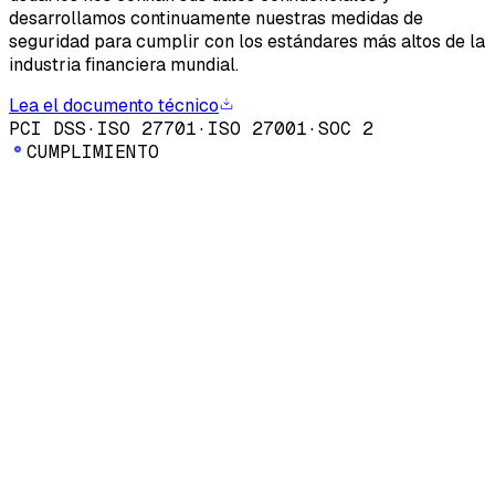
desarrollamos continuamente nuestras medidas de
seguridad para cumplir con los estándares más altos de la
industria financiera mundial.
Lea el documento técnico
PCI DSS
·
ISO 27701
·
ISO 27001
·
SOC 2
C
U
M
P
L
I
M
I
E
N
T
O