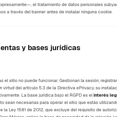
 expresamente—, el tratamiento de datos personales subyac
 a través del banner antes de instalar ninguna cookie.
ientas y bases jurídicas
 el sitio no puede funcionar. Gestionan la sesión, registr
virtud del artículo 5.3 de la Directiva ePrivacy, su instal
ctivamente. La base jurídica bajo el RGPD es el
interés leg
anto sean necesarias para operar el sitio que estás utiliza
 de la Ley 1581 de 2012, que excluye del requisito de autor
 Para México, aplica la base de necesidad de la relación j