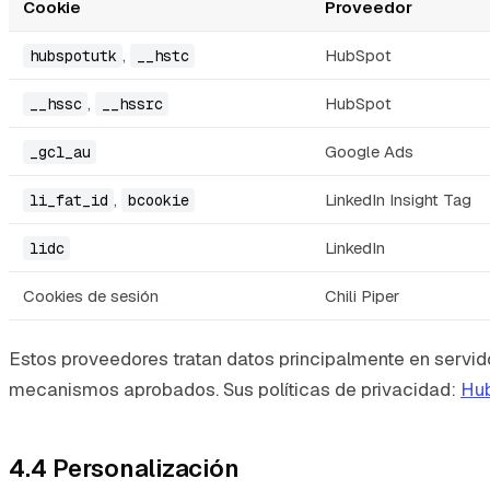
Cookie
Proveedor
,
HubSpot
hubspotutk
__hstc
,
HubSpot
__hssc
__hssrc
Google Ads
_gcl_au
,
LinkedIn Insight Tag
li_fat_id
bcookie
LinkedIn
lidc
Cookies de sesión
Chili Piper
Estos proveedores tratan datos principalmente en servid
mecanismos aprobados. Sus políticas de privacidad:
Hu
4.4 Personalización