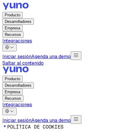
Producto
Desarrolladores
Empresa
Recursos
Integraciones
Iniciar sesión
Agenda una demo
Saltar al contenido
Producto
Desarrolladores
Empresa
Recursos
Integraciones
Iniciar sesión
Agenda una demo
P
O
L
Í
T
I
C
A
D
E
C
O
O
K
I
E
S