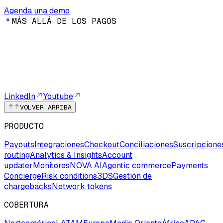
Agenda una demo
M
Á
S
A
L
L
Á
D
E
L
O
S
P
A
G
O
S
LinkedIn
Youtube
VOLVER ARRIBA
PRODUCTO
Payouts
Integraciones
Checkout
Conciliaciones
Suscripcione
routing
Analytics & Insights
Account
updater
Monitores
NOVA AI
Agentic commerce
Payments
Concierge
Risk conditions
3DS
Gestión de
chargebacks
Network tokens
COBERTURA