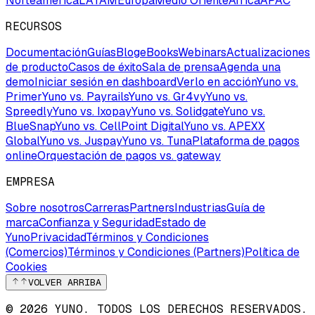
Norteamérica
LATAM
Europa
Medio Oriente
África
APAC
RECURSOS
Documentación
Guías
Blog
eBooks
Webinars
Actualizaciones
de producto
Casos de éxito
Sala de prensa
Agenda una
demo
Iniciar sesión en dashboard
Verlo en acción
Yuno vs.
Primer
Yuno vs. Payrails
Yuno vs. Gr4vy
Yuno vs.
Spreedly
Yuno vs. Ixopay
Yuno vs. Solidgate
Yuno vs.
BlueSnap
Yuno vs. CellPoint Digital
Yuno vs. APEXX
Global
Yuno vs. Juspay
Yuno vs. Tuna
Plataforma de pagos
online
Orquestación de pagos vs. gateway
EMPRESA
Sobre nosotros
Carreras
Partners
Industrias
Guía de
marca
Confianza y Seguridad
Estado de
Yuno
Privacidad
Términos y Condiciones
(Comercios)
Términos y Condiciones (Partners)
Política de
Cookies
VOLVER ARRIBA
© 2026 YUNO. TODOS LOS DERECHOS RESERVADOS.