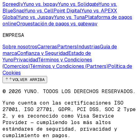
Spreedly
Yuno vs. Ixopay
Yuno vs. Solidgate
Yuno vs.
BlueSnap
Yuno vs. CellPoint Digital
Yuno vs. APEXX
Global
Yuno vs. Juspay
Yuno vs. Tuna
Plataforma de pagos
online
Orquestación de pagos vs. gateway
EMPRESA
Sobre nosotros
Carreras
Partners
Industrias
Guía de
marca
Confianza y Seguridad
Estado de
Yuno
Privacidad
Términos y Condiciones
(Comercios)
Términos y Condiciones (Partners)
Política de
Cookies
VOLVER ARRIBA
© 2026 YUNO. TODOS LOS DERECHOS RESERVADOS.
Yuno cuenta con las certificaciones
ISO
27001
,
ISO 27701
,
GDPR
,
PCI DSS
,
SOC 2 Type
2
, y es reconocido como
Visa Service
Provider
— cumpliendo los más altos
estándares de seguridad, privacidad y
cumplimiento en pagos.