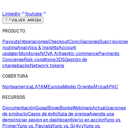
LinkedIn
Youtube
VOLVER ARRIBA
PRODUCTO
Payouts
Integraciones
Checkout
Conciliaciones
Suscripcione
routing
Analytics & Insights
Account
updater
Monitores
NOVA AI
Agentic commerce
Payments
Concierge
Risk conditions
3DS
Gestión de
chargebacks
Network tokens
COBERTURA
Norteamérica
LATAM
Europa
Medio Oriente
África
APAC
RECURSOS
Documentación
Guías
Blog
eBooks
Webinars
Actualizaciones
de producto
Casos de éxito
Sala de prensa
Agenda una
demo
Iniciar sesión en dashboard
Verlo en acción
Yuno vs.
Primer
Yuno vs. Payrails
Yuno vs. Gr4vy
Yuno vs.