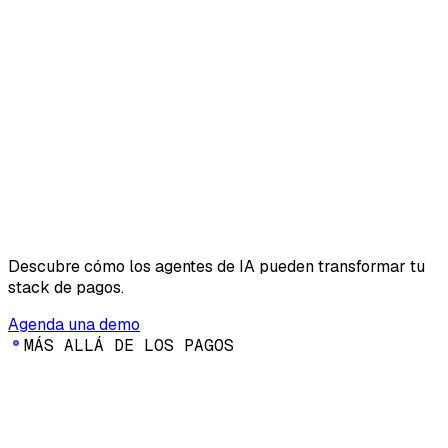
Descubre cómo los agentes de IA pueden transformar tu
stack de pagos.
Agenda una demo
M
Á
S
A
L
L
Á
D
E
L
O
S
P
A
G
O
S