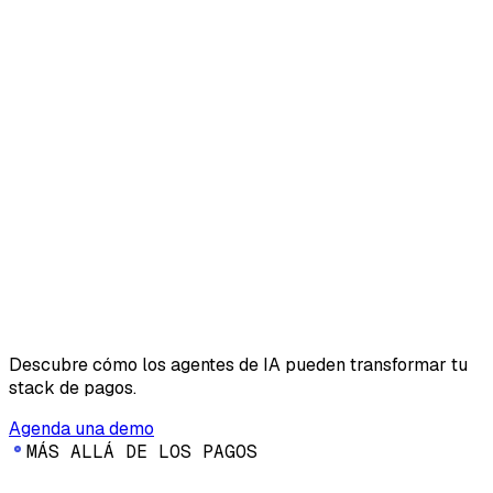
Descubre cómo los agentes de IA pueden transformar tu
stack de pagos.
Agenda una demo
M
Á
S
A
L
L
Á
D
E
L
O
S
P
A
G
O
S