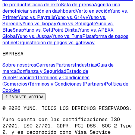
de producto
Casos de éxito
Sala de prensa
Agenda una
demo
Iniciar sesión en dashboard
Verlo en acción
Yuno vs.
Primer
Yuno vs. Payrails
Yuno vs. Gr4vy
Yuno vs.
Spreedly
Yuno vs. Ixopay
Yuno vs. Solidgate
Yuno vs.
BlueSnap
Yuno vs. CellPoint Digital
Yuno vs. APEXX
Global
Yuno vs. Juspay
Yuno vs. Tuna
Plataforma de pagos
online
Orquestación de pagos vs. gateway
EMPRESA
Sobre nosotros
Carreras
Partners
Industrias
Guía de
marca
Confianza y Seguridad
Estado de
Yuno
Privacidad
Términos y Condiciones
(Comercios)
Términos y Condiciones (Partners)
Política de
Cookies
VOLVER ARRIBA
© 2026 YUNO. TODOS LOS DERECHOS RESERVADOS.
Yuno cuenta con las certificaciones
ISO
27001
,
ISO 27701
,
GDPR
,
PCI DSS
,
SOC 2 Type
2
, y es reconocido como
Visa Service