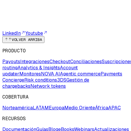
LinkedIn
Youtube
VOLVER ARRIBA
PRODUCTO
Payouts
Integraciones
Checkout
Conciliaciones
Suscripcione
routing
Analytics & Insights
Account
updater
Monitores
NOVA AI
Agentic commerce
Payments
Concierge
Risk conditions
3DS
Gestión de
chargebacks
Network tokens
COBERTURA
Norteamérica
LATAM
Europa
Medio Oriente
África
APAC
RECURSOS
Documentación
Guías
Blog
eBooks
Webinars
Actualizaciones