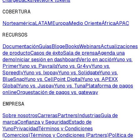
chargebacks
Network tokens
COBERTURA
Norteamérica
LATAM
Europa
Medio Oriente
África
APAC
RECURSOS
Documentación
Guías
Blog
eBooks
Webinars
Actualizaciones
de producto
Casos de éxito
Sala de prensa
Agenda una
demo
Iniciar sesión en dashboard
Verlo en acción
Yuno vs.
Primer
Yuno vs. Payrails
Yuno vs. Gr4vy
Yuno vs.
Spreedly
Yuno vs. Ixopay
Yuno vs. Solidgate
Yuno vs.
BlueSnap
Yuno vs. CellPoint Digital
Yuno vs. APEXX
Global
Yuno vs. Juspay
Yuno vs. Tuna
Plataforma de pagos
online
Orquestación de pagos vs. gateway
EMPRESA
Sobre nosotros
Carreras
Partners
Industrias
Guía de
marca
Confianza y Seguridad
Estado de
Yuno
Privacidad
Términos y Condiciones
(Comercios)
Términos y Condiciones (Partners)
Política de