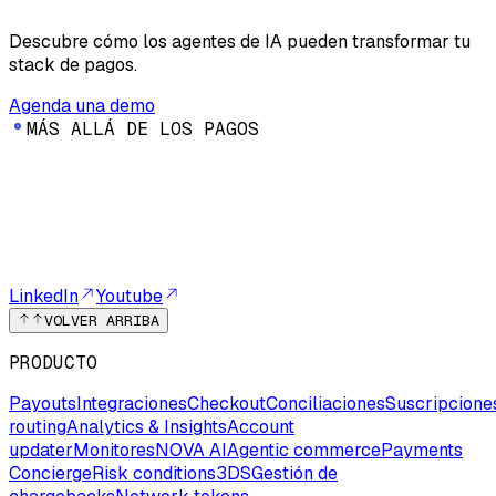
Descubre cómo los agentes de IA pueden transformar tu
stack de pagos.
Agenda una demo
M
Á
S
A
L
L
Á
D
E
L
O
S
P
A
G
O
S
LinkedIn
Youtube
VOLVER ARRIBA
PRODUCTO
Payouts
Integraciones
Checkout
Conciliaciones
Suscripcione
routing
Analytics & Insights
Account
updater
Monitores
NOVA AI
Agentic commerce
Payments
Concierge
Risk conditions
3DS
Gestión de