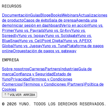
RECURSOS
Documentación
Guías
Blog
eBooks
Webinars
Actualizaciones
de producto
Casos de éxito
Sala de prensa
Agenda una
demo
Iniciar sesión en dashboard
Verlo en acción
Yuno vs.
Primer
Yuno vs. Payrails
Yuno vs. Gr4vy
Yuno vs.
Spreedly
Yuno vs. Ixopay
Yuno vs. Solidgate
Yuno vs.
BlueSnap
Yuno vs. CellPoint Digital
Yuno vs. APEXX
Global
Yuno vs. Juspay
Yuno vs. Tuna
Plataforma de pagos
online
Orquestación de pagos vs. gateway
EMPRESA
Sobre nosotros
Carreras
Partners
Industrias
Guía de
marca
Confianza y Seguridad
Estado de
Yuno
Privacidad
Términos y Condiciones
(Comercios)
Términos y Condiciones (Partners)
Política de
Cookies
VOLVER ARRIBA
© 2026 YUNO. TODOS LOS DERECHOS RESERVADOS.