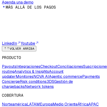
Agenda una demo
M
Á
S
A
L
L
Á
D
E
L
O
S
P
A
G
O
S
LinkedIn
Youtube
VOLVER ARRIBA
PRODUCTO
Payouts
Integraciones
Checkout
Conciliaciones
Suscripcione
routing
Analytics & Insights
Account
updater
Monitores
NOVA AI
Agentic commerce
Payments
Concierge
Risk conditions
3DS
Gestión de
chargebacks
Network tokens
COBERTURA
Norteamérica
LATAM
Europa
Medio Oriente
África
APAC