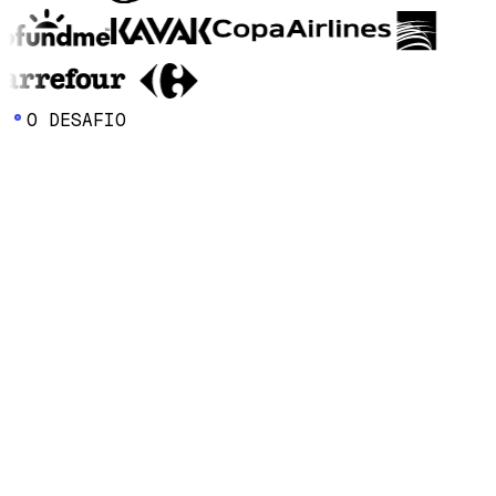
O
D
E
S
A
F
I
O