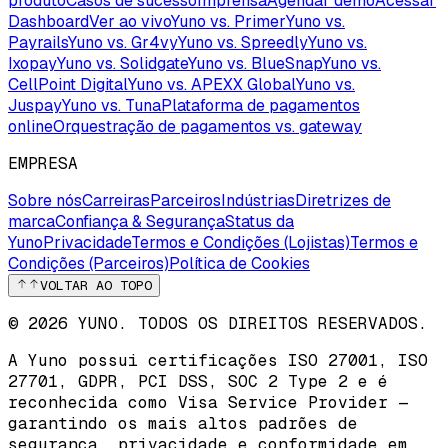
produto
Casos de sucesso
Imprensa
Agendar demo
Acessar
Dashboard
Ver ao vivo
Yuno vs. Primer
Yuno vs.
Payrails
Yuno vs. Gr4vy
Yuno vs. Spreedly
Yuno vs.
Ixopay
Yuno vs. Solidgate
Yuno vs. BlueSnap
Yuno vs.
CellPoint Digital
Yuno vs. APEXX Global
Yuno vs.
Juspay
Yuno vs. Tuna
Plataforma de pagamentos
online
Orquestração de pagamentos vs. gateway
EMPRESA
Sobre nós
Carreiras
Parceiros
Indústrias
Diretrizes de
marca
Confiança & Segurança
Status da
Yuno
Privacidade
Termos e Condições (Lojistas)
Termos e
Condições (Parceiros)
Política de Cookies
VOLTAR AO TOPO
© 2026 YUNO. TODOS OS DIREITOS RESERVADOS.
A Yuno possui certificações
ISO 27001
,
ISO
27701
,
GDPR
,
PCI DSS
,
SOC 2 Type 2
e é
reconhecida como
Visa Service Provider
—
garantindo os mais altos padrões de
segurança, privacidade e conformidade em