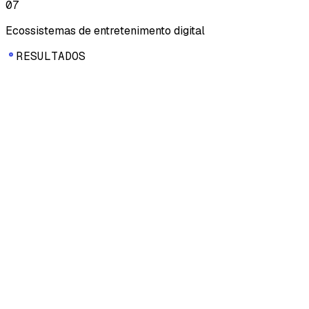
07
Ecossistemas de entretenimento digital
R
E
S
U
L
T
A
D
O
S