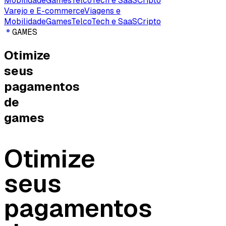
Mobilidade
Games
Telco
Tech e SaaS
Cripto
Varejo e E-commerce
Viagens e
Mobilidade
Games
Telco
Tech e SaaS
Cripto
G
A
M
E
S
Otimize
seus
pagamentos
de
games
Otimize
seus
pagamentos