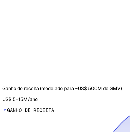
Ganho de receita (modelado para ~US$ 500M de GMV)
US$ 5–15M/ano
G
A
N
H
O
D
E
R
E
C
E
I
T
A