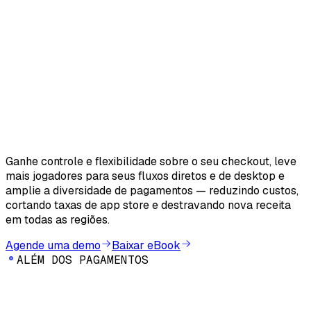
Ganhe controle e flexibilidade sobre o seu checkout, leve
mais jogadores para seus fluxos diretos e de desktop e
amplie a diversidade de pagamentos — reduzindo custos,
cortando taxas de app store e destravando nova receita
em todas as regiões.
Agende uma demo
Baixar eBook
A
L
É
M
D
O
S
P
A
G
A
M
E
N
T
O
S