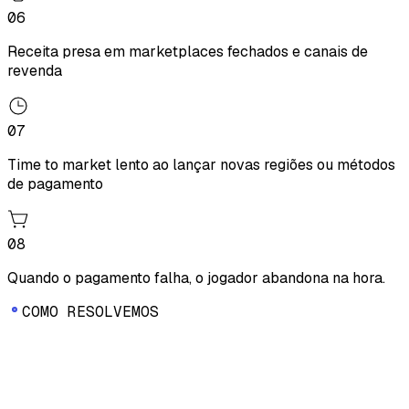
06
Receita presa em marketplaces fechados e canais de
revenda
07
Time to market lento ao lançar novas regiões ou métodos
de pagamento
08
Quando o pagamento falha, o jogador abandona na hora.
C
O
M
O
R
E
S
O
L
V
E
M
O
S