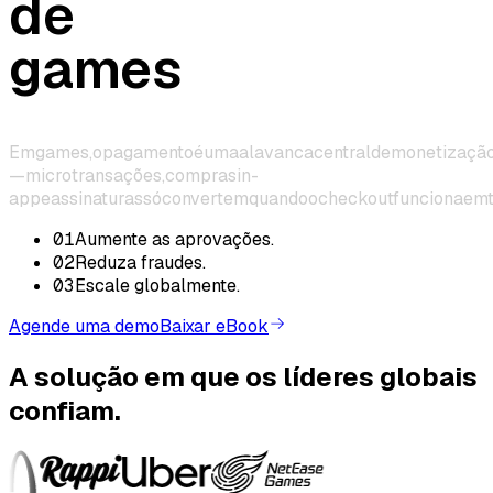
de
games
Em
games,
o
pagamento
é
uma
alavanca
central
de
monetizaçã
—
microtransações,
compras
in-
app
e
assinaturas
só
convertem
quando
o
checkout
funciona
em
01
Aumente as aprovações
.
02
Reduza fraudes
.
03
Escale globalmente
.
Agende uma demo
Baixar eBook
A solução em que os líderes globais
confiam.