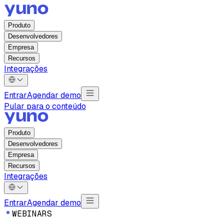
Produto
Desenvolvedores
Empresa
Recursos
Integrações
Entrar
Agendar demo
Pular para o conteúdo
Produto
Desenvolvedores
Empresa
Recursos
Integrações
Entrar
Agendar demo
W
E
B
I
N
A
R
S