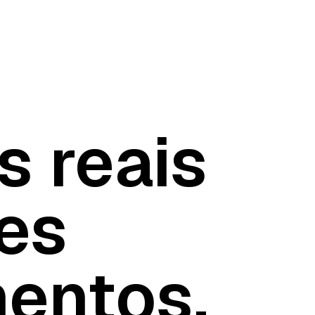
s reais
es
entos.