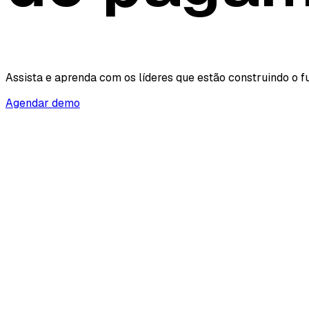
Assista e aprenda com os líderes que estão construindo o f
Agendar demo
Turning Payment Data into Action: I
Monitor your full payment stack, get real-time alerts, and
Assistir webinar
Assistir webinar