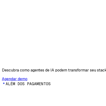
Descubra como agentes de IA podem transformar seu stac
Agendar demo
A
L
É
M
D
O
S
P
A
G
A
M
E
N
T
O
S