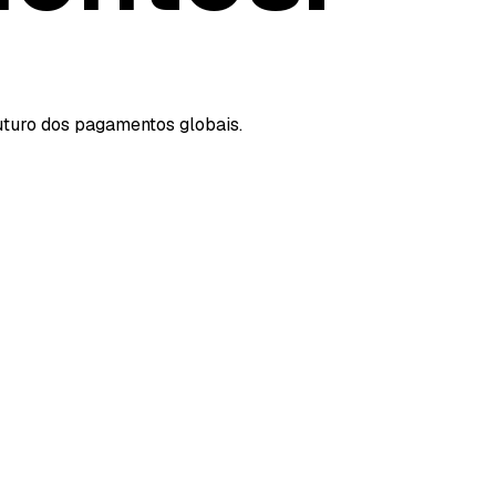
uturo dos pagamentos globais.
nside Yuno's New Payments Concierge
 act on AI-driven recommendations to recover revenue and rou