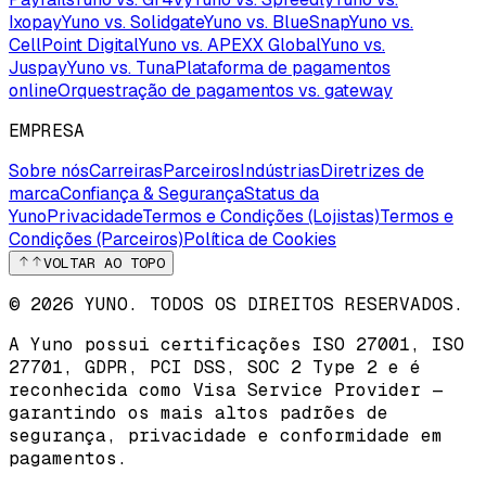
Ixopay
Yuno vs. Solidgate
Yuno vs. BlueSnap
Yuno vs.
CellPoint Digital
Yuno vs. APEXX Global
Yuno vs.
Juspay
Yuno vs. Tuna
Plataforma de pagamentos
online
Orquestração de pagamentos vs. gateway
EMPRESA
Sobre nós
Carreiras
Parceiros
Indústrias
Diretrizes de
marca
Confiança & Segurança
Status da
Yuno
Privacidade
Termos e Condições (Lojistas)
Termos e
Condições (Parceiros)
Política de Cookies
VOLTAR AO TOPO
© 2026 YUNO. TODOS OS DIREITOS RESERVADOS.
A Yuno possui certificações
ISO 27001
,
ISO
27701
,
GDPR
,
PCI DSS
,
SOC 2 Type 2
e é
reconhecida como
Visa Service Provider
—
garantindo os mais altos padrões de
segurança, privacidade e conformidade em
pagamentos.