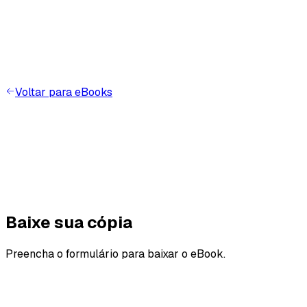
Voltar para eBooks
S
A
A
S
Baixe sua cópia
Preencha o formulário para baixar o eBook.
T
H
E
C
H
A
L
L
E
N
G
E