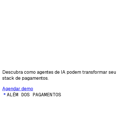
Descubra como agentes de IA podem transformar seu
stack de pagamentos.
Agendar demo
A
L
É
M
D
O
S
P
A
G
A
M
E
N
T
O
S