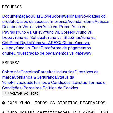
RECURSOS
Documentação
Guias
Blog
eBooks
Webinars
Novidades do
produto
Casos de sucesso
Imprensa
Agendar demo
Acessar
Dashboard
Ver ao vivo
Yuno vs. Primer
Yuno vs.
Payrails
Yuno vs. Gr4vy
Yuno vs. Spreedly
Yuno vs.
Ixopay
Yuno vs. Solidgate
Yuno vs. BlueSnap
Yuno vs.
CellPoint Digital
Yuno vs. APEXX Global
Yuno vs.
Juspay
Yuno vs. Tuna
Plataforma de pagamentos
online
Orquestração de pagamentos vs. gateway
EMPRESA
Sobre nós
Carreiras
Parceiros
Indústrias
Diretrizes de
marca
Confiança & Segurança
Status da
Yuno
Privacidade
Termos e Condições (Lojistas)
Termos e
Condições (Parceiros)
Política de Cookies
VOLTAR AO TOPO
© 2026 YUNO. TODOS OS DIREITOS RESERVADOS.
A Yuno possui certificações
ISO 27001
,
ISO