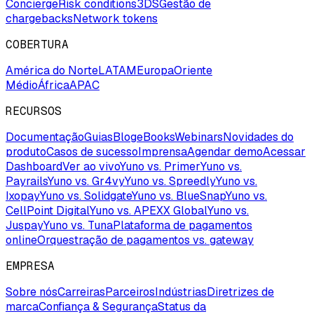
Concierge
Risk conditions
3DS
Gestão de
chargebacks
Network tokens
COBERTURA
América do Norte
LATAM
Europa
Oriente
Médio
África
APAC
RECURSOS
Documentação
Guias
Blog
eBooks
Webinars
Novidades do
produto
Casos de sucesso
Imprensa
Agendar demo
Acessar
Dashboard
Ver ao vivo
Yuno vs. Primer
Yuno vs.
Payrails
Yuno vs. Gr4vy
Yuno vs. Spreedly
Yuno vs.
Ixopay
Yuno vs. Solidgate
Yuno vs. BlueSnap
Yuno vs.
CellPoint Digital
Yuno vs. APEXX Global
Yuno vs.
Juspay
Yuno vs. Tuna
Plataforma de pagamentos
online
Orquestração de pagamentos vs. gateway
EMPRESA
Sobre nós
Carreiras
Parceiros
Indústrias
Diretrizes de
marca
Confiança & Segurança
Status da