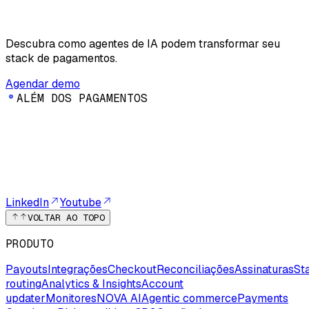
Descubra como agentes de IA podem transformar seu
stack de pagamentos.
Agendar demo
A
L
É
M
D
O
S
P
A
G
A
M
E
N
T
O
S
LinkedIn
Youtube
VOLTAR AO TOPO
PRODUTO
Payouts
Integrações
Checkout
Reconciliações
Assinaturas
St
routing
Analytics & Insights
Account
updater
Monitores
NOVA AI
Agentic commerce
Payments