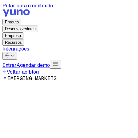
Pular para o conteúdo
Produto
Desenvolvedores
Empresa
Recursos
Integrações
Entrar
Agendar demo
Voltar ao blog
E
M
E
R
G
I
N
G
M
A
R
K
E
T
S